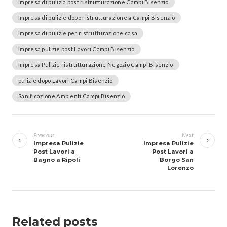
impresa di pulizia post ristrutturazione Campi Bisenzio
Impresa di pulizie dopo ristrutturazione a Campi Bisenzio
Impresa di pulizie per ristrutturazione casa
Impresa pulizie post Lavori Campi Bisenzio
Impresa Pulizie ristrutturazione Negozio Campi Bisenzio
pulizie dopo Lavori Campi Bisenzio
Sanificazione Ambienti Campi Bisenzio
Navigazione
articoli
Previous
Next
Impresa Pulizie
Impresa Pulizie
Post Lavori a
Post Lavori a
Bagno a Ripoli
Borgo San
Lorenzo
Related posts