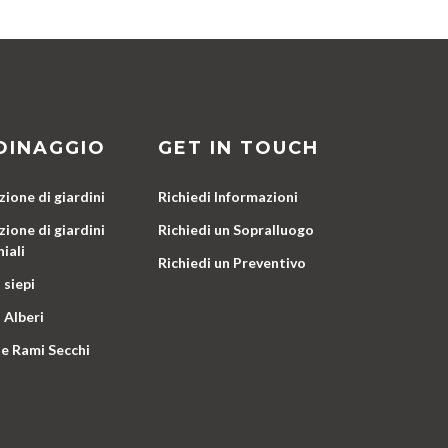
DINAGGIO
GET IN TOUCH
ione di giardini
Richiedi Informazioni
ione di giardini
Richiedi un Sopralluogo
iali
Richiedi un Preventivo
 siepi
 Alberi
e Rami Secchi