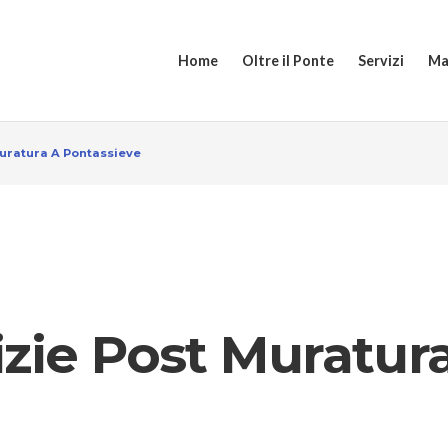
Home
Oltre il Ponte
Servizi
Ma
Muratura A Pontassieve
zie Post Muratur