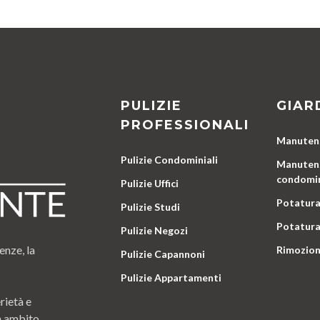
PULIZIE
GIAR
PROFESSIONALI
Manutenz
Pulizie Condominiali
Manutenz
condomin
Pulizie Uffici
Potatura
Pulizie Studi
Potatura
Pulizie Negozi
enze, la
Rimozion
Pulizie Capannoni
Pulizie Appartamenti
rietà e
n ambito