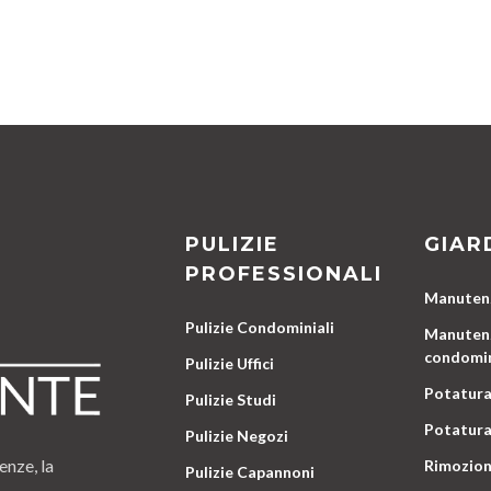
PULIZIE
GIAR
PROFESSIONALI
Manutenz
Pulizie Condominiali
Manutenz
condomin
Pulizie Uffici
Potatura
Pulizie Studi
Potatura
Pulizie Negozi
enze, la
Rimozion
Pulizie Capannoni