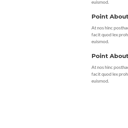
euismod.
Point Abou
At nos hinc posthac
facit quod lex proh
euismod.
Point About
At nos hinc posthac
facit quod lex proh
euismod.