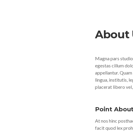
About 
Magna pars studior
egestas cillum dolo
appellantur. Quam 
lingua, institutis, 
placerat libero vel
Point About
At nos hinc posthac
facit quod lex proh