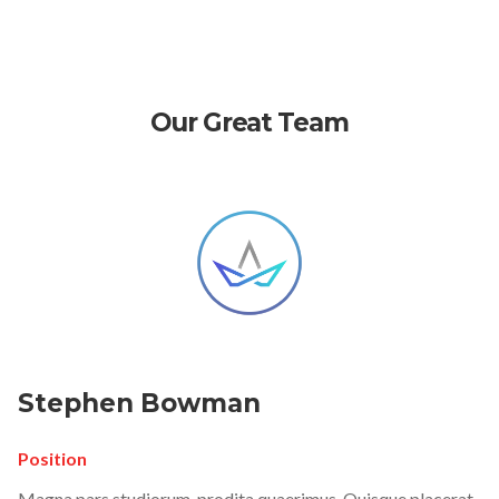
Our Great Team
Stephen Bowman
Position
Magna pars studiorum, prodita quaerimus. Quisque placerat