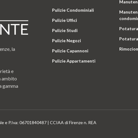
Manutenz
Pulizie Condominiali
Manutenz
condomin
Pulizie Uffici
Potatura
Pulizie Studi
Potatura
Pulizie Negozi
enze, la
Rimozion
Pulizie Capannoni
Pulizie Appartamenti
rietà e
n ambito
 una gamma
ale e P.Iva: 06701840487 | CCIAA di Firenze n. REA