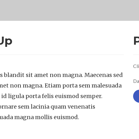
Up
P
Cl
us blandit sit amet non magna. Maecenas sed
Da
t amet non magna. Etiam porta sem malesuada
d ligula porta felis euismod semper.
ornare sem lacinia quam venenatis
suada magna mollis euismod.