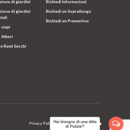
ione di giardini
Richiedi Informazioni
ione di giardini
Richiedi un Sopralluogo
iali
Richiedi un Preventivo
 siepi
 Alberi
e Rami Secchi
Hai bisogno di una ditta
Privacy Policy
Terms & Conditions
di Pulizie?