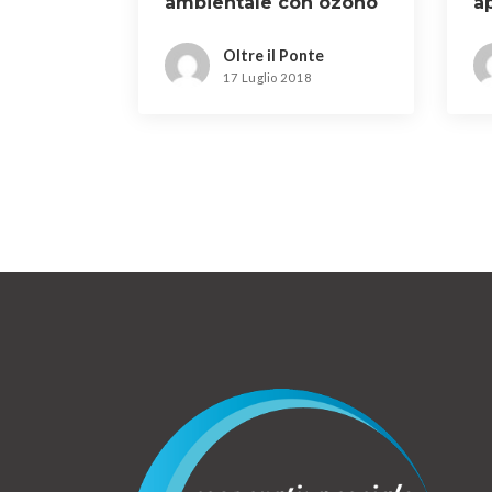
ambientale con ozono
a
a Calenzano
I
Oltre il Ponte
17 Luglio 2018