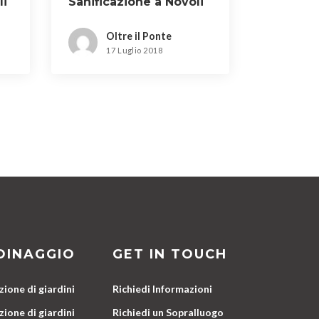
li
Sanificazione a Novoli
Oltre il Ponte
17 Luglio 2018
DINAGGIO
GET IN TOUCH
ione di giardini
Richiedi Informazioni
ione di giardini
Richiedi un Sopralluogo