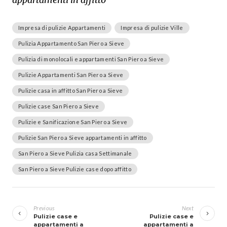
Impresa di pulizie Appartamenti
Impresa di pulizie Ville
Pulizia Appartamento San Piero a Sieve
Pulizia di monolocali e appartamenti San Piero a Sieve
Pulizie Appartamenti San Piero a Sieve
Pulizie casa in affitto San Piero a Sieve
Pulizie case San Piero a Sieve
Pulizie e Sanificazione San Piero a Sieve
Pulizie San Piero a Sieve appartamenti in affitto
San Piero a Sieve Pulizia casa Settimanale
San Piero a Sieve Pulizie case dopo affitto
Navigazione
articoli
Previous
Next
Pulizie case e
Pulizie case e
appartamenti a
appartamenti a