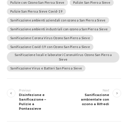
Pulizie con Ozono San Piero a Sieve
Pulizie San Piero a Sieve
Pulizie San Piero a Sieve Covid-19
Sanificazione ambienti aziendali con ozono a San Piero a Sieve
Sanificazione ambienti industriali con ozono a San Piero a Sieve
Sanificazione Corona Virus Ozono San Piero a Sieve
Sanificazione Covid-19 con Ozono San Piero a Sieve
Sanificazione locali e laboratori CoronaVirus Ozono San Piero a
Sieve
Sanificazione Virus e Batteri San Piero a Sieve
Navigazione
articoli
Previous
Next
Disinfezione e
Sanificazione
Sanificazione –
ambientale con
Pulizie a
ozono a Rifredi
Pontassieve