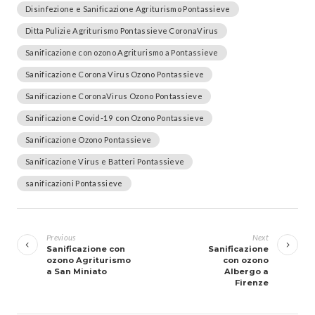
Disinfezione e Sanificazione Agriturismo Pontassieve
Ditta Pulizie Agriturismo Pontassieve CoronaVirus
Sanificazione con ozono Agriturismo a Pontassieve
Sanificazione Corona Virus Ozono Pontassieve
Sanificazione CoronaVirus Ozono Pontassieve
Sanificazione Covid-19 con Ozono Pontassieve
Sanificazione Ozono Pontassieve
Sanificazione Virus e Batteri Pontassieve
sanificazioni Pontassieve
Navigazione
articoli
Previous
Next
Sanificazione con
Sanificazione
ozono Agriturismo
con ozono
a San Miniato
Albergo a
Firenze