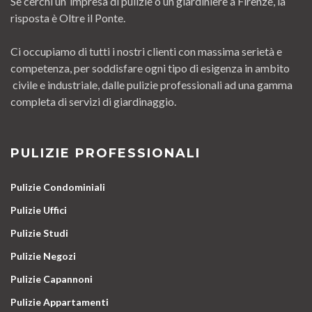
Se cerchi un’ impresa di pulizie o un giardiniere a Firenze, la
risposta è Oltre il Ponte.
Ci occupiamo di tutti i nostri clienti con massima serietà e
competenza, per soddisfare ogni tipo di esigenza in ambito
civile e industriale, dalle pulizie professionali ad una gamma
completa di servizi di giardinaggio.
PULIZIE PROFESSIONALI
Pulizie Condominiali
Pulizie Uffici
Pulizie Studi
Pulizie Negozi
Pulizie Capannoni
Pulizie Appartamenti