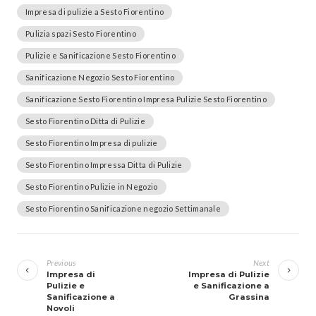
Impresa di pulizie a Sesto Fiorentino
Pulizia spazi Sesto Fiorentino
Pulizie e Sanificazione Sesto Fiorentino
Sanificazione Negozio Sesto Fiorentino
Sanificazione Sesto Fiorentino Impresa Pulizie Sesto Fiorentino
Sesto Fiorentino Ditta di Pulizie
Sesto Fiorentino Impresa di pulizie
Sesto Fiorentino Impressa Ditta di Pulizie
Sesto Fiorentino Pulizie in Negozio
Sesto Fiorentino Sanificazione negozio Settimanale
Navigazione
articoli
Previous
Next
Impresa di
Impresa di Pulizie
Pulizie e
e Sanificazione a
Sanificazione a
Grassina
Novoli