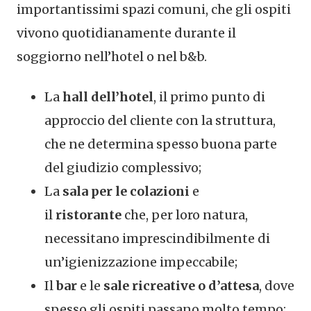
importantissimi spazi comuni, che gli ospiti
vivono quotidianamente durante il
soggiorno nell’hotel o nel b&b.
La
hall dell’hotel
, il primo punto di
approccio del cliente con la struttura,
che ne determina spesso buona parte
del giudizio complessivo;
La
sala per le colazioni
e
il
ristorante
che, per loro natura,
necessitano imprescindibilmente di
un’igienizzazione impeccabile;
Il
bar
e le
sale ricreative o d’attesa
, dove
spesso gli ospiti passano molto tempo;