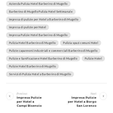
Azienda Pulizia Hotel Barberino di Mugello
Barberino di Mugello Pulizia Hotel Settimanale
Impresa di pulizie per Hotel a Barberino di Mugello
Impresa di pulizie perHotel
Impresa Pulizie Hotel Barberino di Mugello
Pulizia Hotel Barberino di Mugello
Pulizia spazi comuni Hotel
Pulizie capannoni industriali e commerciali Barberino di Mugello
Pulizie e Sanificazione Hotel Barberino di Mugello
Pulizie Hotel
Pulizie Hotel Barberino di Mugello
Servizi di Pulizia Hotel a Barberino di Mugello
Navigazione
articoli
Previous
Next
Impresa Pulizie
Impresa Pulizie
per Hotel a
per Hotel a Borgo
Campi Bisenzio
San Lorenzo