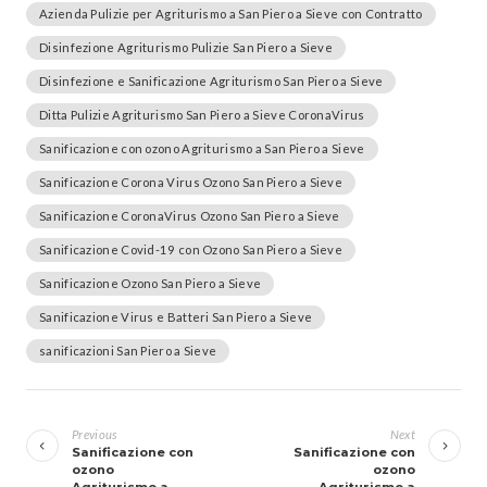
Azienda Pulizie per Agriturismo a San Piero a Sieve con Contratto
Disinfezione Agriturismo Pulizie San Piero a Sieve
Disinfezione e Sanificazione Agriturismo San Piero a Sieve
Ditta Pulizie Agriturismo San Piero a Sieve CoronaVirus
Sanificazione con ozono Agriturismo a San Piero a Sieve
Sanificazione Corona Virus Ozono San Piero a Sieve
Sanificazione CoronaVirus Ozono San Piero a Sieve
Sanificazione Covid-19 con Ozono San Piero a Sieve
Sanificazione Ozono San Piero a Sieve
Sanificazione Virus e Batteri San Piero a Sieve
sanificazioni San Piero a Sieve
Navigazione
articoli
Previous
Next
Sanificazione con
Sanificazione con
ozono
ozono