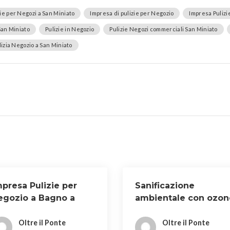
zie per Negozi a San Miniato
Impresa di pulizie per Negozio
Impresa Pulizi
San Miniato
Pulizie in Negozio
Pulizie Negozi commerciali San Miniato
ulizia Negozio a San Miniato
mpresa Pulizie per
Sanificazione
egozio a Bagno a
ambientale con ozon
poli
a Scandicci
Oltre il Ponte
Oltre il Ponte