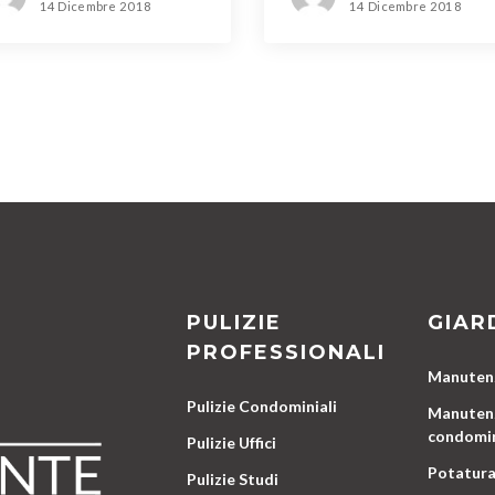
14 Dicembre 2018
14 Dicembre 2018
PULIZIE
GIAR
PROFESSIONALI
Manutenz
Pulizie Condominiali
Manutenz
condomin
Pulizie Uffici
Potatura
Pulizie Studi