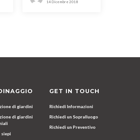
14 Dicembre 2018
DINAGGIO
GET IN TOUCH
ione di giardini
Richiedi Informazioni
ione di giardini
Richiedi un Sopralluogo
iali
Richiedi un Preventivo
 siepi