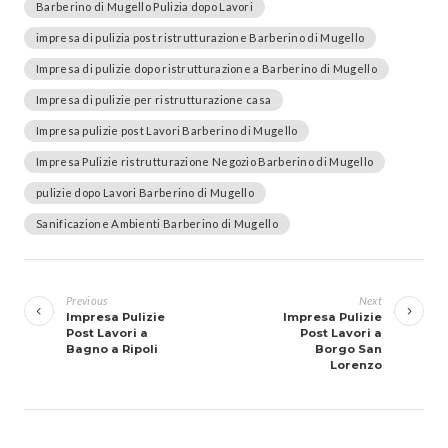
Barberino di Mugello Pulizia dopo Lavori
impresa di pulizia post ristrutturazione Barberino di Mugello
Impresa di pulizie dopo ristrutturazione a Barberino di Mugello
Impresa di pulizie per ristrutturazione casa
Impresa pulizie post Lavori Barberino di Mugello
Impresa Pulizie ristrutturazione Negozio Barberino di Mugello
pulizie dopo Lavori Barberino di Mugello
Sanificazione Ambienti Barberino di Mugello
Navigazione
articoli
Previous
Next
Impresa Pulizie
Impresa Pulizie
Post Lavori a
Post Lavori a
Bagno a Ripoli
Borgo San
Lorenzo