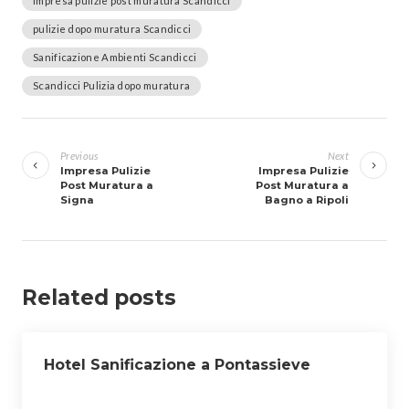
Impresa pulizie post muratura Scandicci
pulizie dopo muratura Scandicci
Sanificazione Ambienti Scandicci
Scandicci Pulizia dopo muratura
Navigazione
articoli
Previous
Next
Impresa Pulizie
Impresa Pulizie
Post Muratura a
Post Muratura a
Signa
Bagno a Ripoli
Related posts
Hotel Sanificazione a Pontassieve