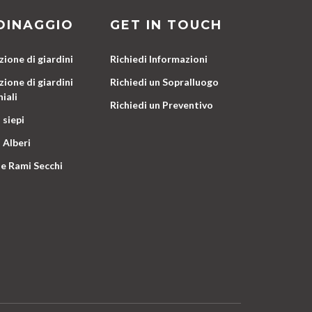
DINAGGIO
GET IN TOUCH
ione di giardini
Richiedi Informazioni
ione di giardini
Richiedi un Sopralluogo
iali
Richiedi un Preventivo
 siepi
 Alberi
e Rami Secchi