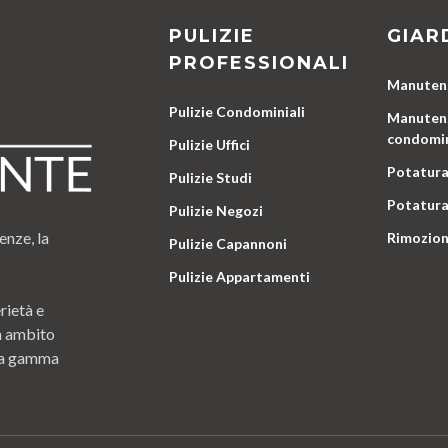
PULIZIE
GIAR
PROFESSIONALI
Manutenz
Pulizie Condominiali
Manutenz
condomin
Pulizie Uffici
Potatura
Pulizie Studi
Potatura
Pulizie Negozi
enze, la
Rimozion
Pulizie Capannoni
Pulizie Appartamenti
rietà e
n ambito
 una gamma