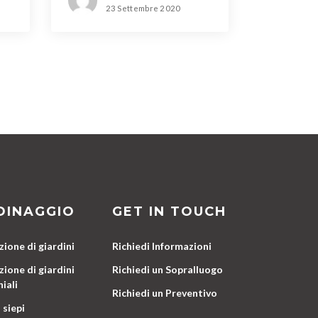
23 Settembre 2020
DINAGGIO
GET IN TOUCH
ione di giardini
Richiedi Informazioni
ione di giardini
Richiedi un Sopralluogo
iali
Richiedi un Preventivo
 siepi