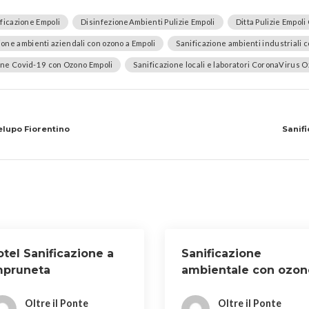
ficazione Empoli
DisinfezioneAmbienti Pulizie Empoli
Ditta Pulizie Empol
ione ambienti aziendali con ozono a Empoli
Sanificazione ambienti industriali 
one Covid-19 con Ozono Empoli
Sanificazione locali e laboratori CoronaVirus 
elupo Fiorentino
Sanif
tel Sanificazione a
Sanificazione
mpruneta
ambientale con ozon
a Firenze
Oltre il Ponte
Oltre il Ponte