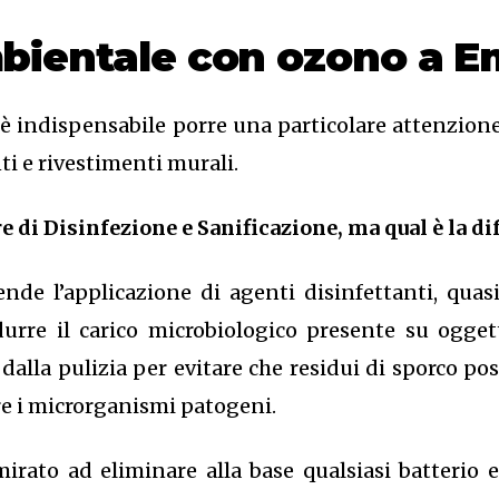
mbientale con ozono
a E
è indispensabile porre una particolare attenzion
nti e rivestimenti murali.
 di Disinfezione e Sanificazione, ma qual è la
di
ende l’applicazione di agenti disinfettanti, quas
durre il carico microbiologico presente su oggett
dalla pulizia per evitare che residui di sporco po
e i microrganismi patogeni.
mirato ad eliminare alla base qualsiasi batterio