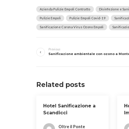
Azienda Pulizie Empoli Contratto
Disinfezione e Sani
Pulizie Empoli
Pulizie Empoli Covid-19
Sanificaz
Sanificazione Corona Virus Ozono Empoli
Sanificazi
Navigazione
Previous
articoli
Sanificazione ambientale con ozono a Mont
Related posts
Hotel Sanificazione a
Ho
Scandicci
I
Oltre il Ponte