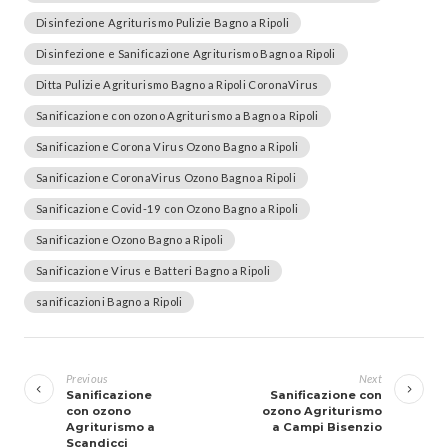
Disinfezione Agriturismo Pulizie Bagno a Ripoli
Disinfezione e Sanificazione Agriturismo Bagno a Ripoli
Ditta Pulizie Agriturismo Bagno a Ripoli CoronaVirus
Sanificazione con ozono Agriturismo a Bagno a Ripoli
Sanificazione Corona Virus Ozono Bagno a Ripoli
Sanificazione CoronaVirus Ozono Bagno a Ripoli
Sanificazione Covid-19 con Ozono Bagno a Ripoli
Sanificazione Ozono Bagno a Ripoli
Sanificazione Virus e Batteri Bagno a Ripoli
sanificazioni Bagno a Ripoli
Navigazione
articoli
Previous
Next
Sanificazione
Sanificazione con
con ozono
ozono Agriturismo
Agriturismo a
a Campi Bisenzio
Scandicci