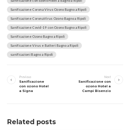
Sanificazione con ozono Hotel a Bagno a Ripoli
Sanificazione Corona Virus Ozono Bagno a Ripoli
Sanificazione CoronaVirus Ozono Bagno a Ripoli
Sanificazione Covid-19 con Ozono Bagno a Ripoli
Sanificazione Ozono Bagno a Ripoli
Sanificazione Virus e Batteri Bagno a Ripoli
sanificazioni Bagno a Ripoli
Navigazione
articoli
Previous
Next
Sanificazione
Sanificazione con
con ozono Hotel
ozono Hotel a
a Signa
Campi Bisenzio
Related posts