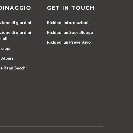
DINAGGIO
GET IN TOUCH
ione di giardini
Richiedi Informazioni
ione di giardini
Richiedi un Sopralluogo
iali
Richiedi un Preventivo
 siepi
 Alberi
e Rami Secchi