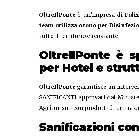
OltreIlPonte
è un’impresa di
Puliz
team utilizza ozono per Disinfezi
tutto il territorio circostante.
OltreIlPonte è s
per Hotel e strut
OltreIlPonte
garantisce un interven
SANIFICANTI approvati dal Ministero
Agriturismi con prodotti di prima qu
Sanificazioni c