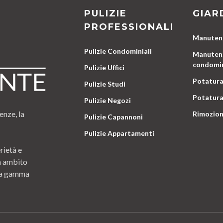
PULIZIE
GIAR
PROFESSIONALI
Manutenz
Pulizie Condominiali
Manutenz
condomin
Pulizie Uffici
Potatura
Pulizie Studi
Potatura
Pulizie Negozi
enze, la
Rimozion
Pulizie Capannoni
Pulizie Appartamenti
rietà e
n ambito
 una gamma