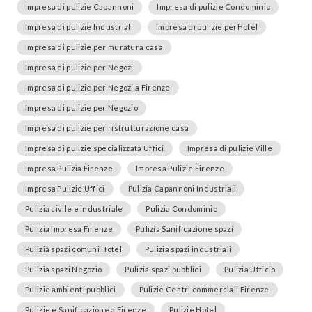
Impresa di pulizie Capannoni
Impresa di pulizie Condominio
Impresa di pulizie Industriali
Impresa di pulizie perHotel
Impresa di pulizie per muratura casa
Impresa di pulizie per Negozi
Impresa di pulizie per Negozi a Firenze
Impresa di pulizie per Negozio
Impresa di pulizie per ristrutturazione casa
Impresa di pulizie specializzata Uffici
Impresa di pulizie Ville
Impresa Pulizia Firenze
Impresa Pulizie Firenze
Impresa Pulizie Uffici
Pulizia Capannoni Industriali
Pulizia civile e industriale
Pulizia Condominio
Pulizia Impresa Firenze
Pulizia Sanificazione spazi
Pulizia spazi comuni Hotel
Pulizia spazi industriali
Pulizia spazi Negozio
Pulizia spazi pubblici
Pulizia Ufficio
Pulizie ambienti pubblici
Pulizie Centri commerciali Firenze
Pulizie e Sanificazione a Firenze
Pulizie Hotel