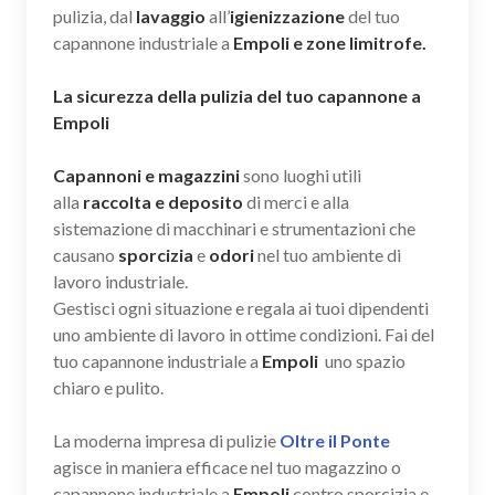
pulizia, dal
lavaggio
all’
igienizzazione
del tuo
capannone industriale a
Empoli e zone limitrofe.
La sicurezza della pulizia del tuo capannone a
Empoli
Capannoni e magazzini
sono luoghi utili
alla
raccolta e deposito
di merci e alla
sistemazione di macchinari e strumentazioni che
causano
sporcizia
e
odori
nel tuo ambiente di
lavoro industriale.
Gestisci ogni situazione e regala ai tuoi dipendenti
uno ambiente di lavoro in ottime condizioni. Fai del
tuo capannone industriale a
Empoli
uno spazio
chiaro e pulito.
La moderna impresa di pulizie
Oltre il Ponte
agisce in maniera efficace nel tuo magazzino o
capannone industriale a
Empoli
contro sporcizia e