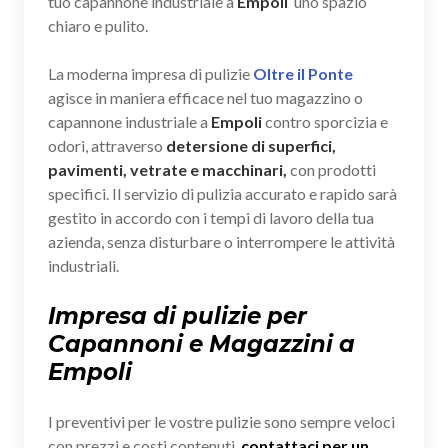
tuo capannone industriale a
Empoli
uno spazio
chiaro e pulito.
La moderna impresa di pulizie
Oltre il Ponte
agisce in maniera efficace nel tuo magazzino o
capannone industriale a
Empoli
contro sporcizia e
odori, attraverso
detersione di superfici,
pavimenti, vetrate e macchinari,
con prodotti
specifici. Il servizio di pulizia accurato e rapido sarà
gestito in accordo con i tempi di lavoro della tua
azienda, senza disturbare o interrompere le attività
industriali.
Impresa di pulizie per
Capannoni e Magazzini a
Empoli
I preventivi per le vostre pulizie sono sempre veloci
con prezzi e costi contenuti,
contattaci per un