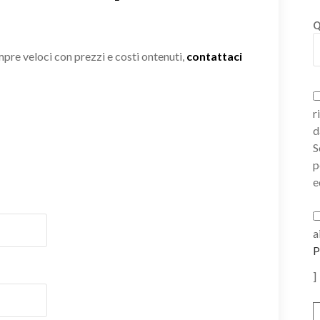
Q
empre veloci con prezzi e costi ontenuti,
contattaci
r
d
S
p
e
a
P
]