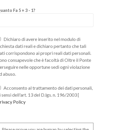
uanto Fa 5 + 3 - 1?
Dichiaro di avere inserito nel modulo di
ichiesta dati reali e dichiaro pertanto che tali
ati corrispondono ai propri reali dati personali.
ono consapevole che è facoltà di Oltre il Ponte
erseguire nelle opportune sedi ogni violazione
d abuso.
Acconsento al trattamento dei dati personali,
i sensi dell'art. 13 del D.lgs. n. 196/2003 [
rivacy Policy
Please prove you are human by selecting the