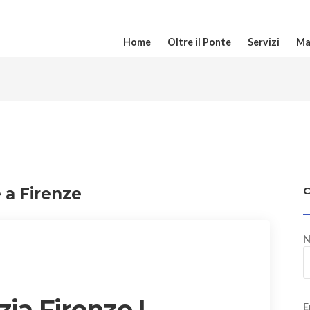
Home
Oltre il Ponte
Servizi
Ma
e a Firenze
N
zia Firenze |
E