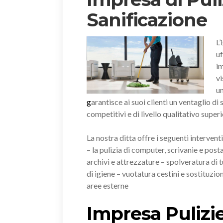
Sanificazione
L’
uf
im
vi
un
g
arantisce ai suoi clienti un ventaglio di
competitivi e di livello qualitativo superi
La nostra ditta offre i seguenti intervent
– la pulizia di computer, scrivanie e posta
archivi e attrezzature – spolveratura di tu
di igiene – vuotatura cestini e sostituzion
aree esterne
Impresa Pulizie