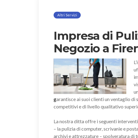
Altri Servizi
Impresa di Puli
Negozio a Fire
L’
uf
im
vi
un
g
arantisce ai suoi clienti un ventaglio di
competitivi e di livello qualitativo superi
La nostra ditta offre i seguenti intervent
– la pulizia di computer, scrivanie e posta
archivi e attrezzature – spolveratura di tu