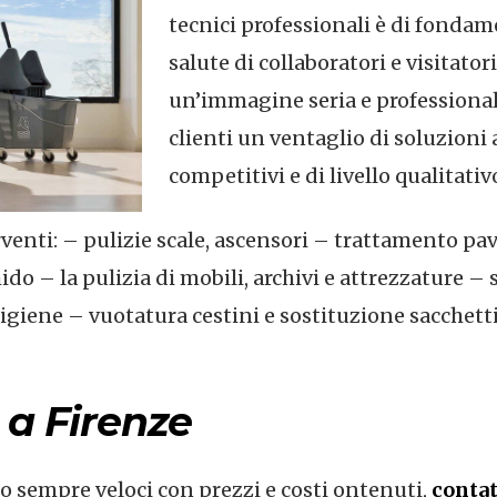
tecnici professionali è di fonda
salute di collaboratori e visitator
un’immagine seria e professiona
clienti un ventaglio di soluzioni
competitivi e di livello qualitativ
erventi: – pulizie scale, ascensori – trattamento pa
do – la pulizia di mobili, archivi e attrezzature – 
i igiene – vuotatura cestini e sostituzione sacchett
 a Firenze
no sempre veloci con prezzi e costi ontenuti,
contat