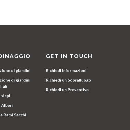
DINAGGIO
GET IN TOUCH
ione di giardini
Richiedi Informazioni
ione di giardini
Richiedi un Sopralluogo
iali
Richiedi un Preventivo
 siepi
 Alberi
e Rami Secchi