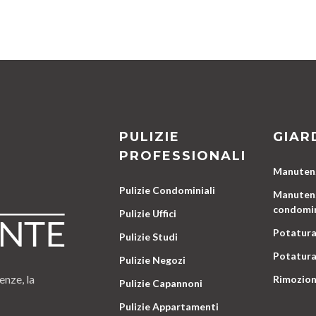
PULIZIE
GIAR
PROFESSIONALI
Manutenz
Pulizie Condominiali
Manutenz
condomin
Pulizie Uffici
Potatura
Pulizie Studi
Potatura
Pulizie Negozi
enze, la
Rimozion
Pulizie Capannoni
Pulizie Appartamenti