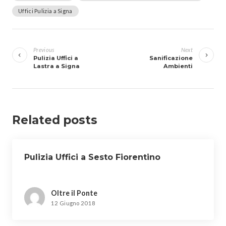
Uffici Pulizia a Signa
Navigazione
articoli
Previous
Next
Pulizia Uffici a
Sanificazione
Lastra a Signa
Ambienti
Related posts
Pulizia Uffici a Sesto Fiorentino
Oltre il Ponte
12 Giugno 2018