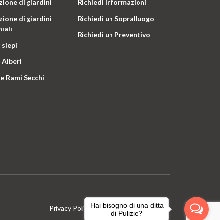
ione di giardini
Richiedi Informazioni
ione di giardini
Richiedi un Sopralluogo
iali
Richiedi un Preventivo
 siepi
 Alberi
e Rami Secchi
Hai bisogno di una ditta
Privacy Policy
Terms & Conditions
di Pulizie?