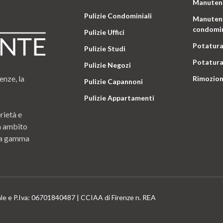
Manutenz
Pulizie Condominiali
Manutenz
condomin
Pulizie Uffici
Potatura
Pulizie Studi
Potatura
Pulizie Negozi
enze, la
Rimozion
Pulizie Capannoni
Pulizie Appartamenti
rietà e
n ambito
 una gamma
ale e P.Iva: 06701840487 | CCIAA di Firenze n. REA