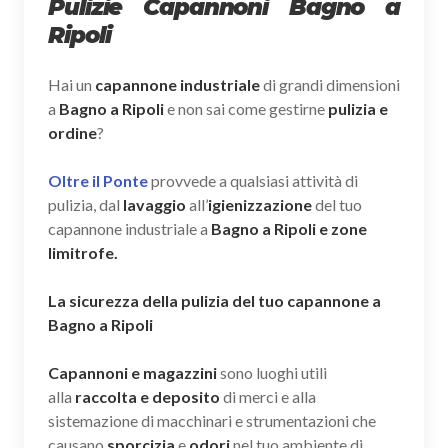
Pulizie Capannoni Bagno a
Ripoli
Hai un
capannone industriale
di grandi dimensioni
a
Bagno a Ripoli
e non sai come gestirne
pulizia e
ordine
?
Oltre il Ponte
provvede a qualsiasi attività di
pulizia, dal
lavaggio
all’
igienizzazione
del tuo
capannone industriale a
Bagno a Ripoli e zone
limitrofe.
La sicurezza della pulizia del tuo capannone a
Bagno a Ripoli
Capannoni e magazzini
sono luoghi utili
alla
raccolta e deposito
di merci e alla
sistemazione di macchinari e strumentazioni che
causano
sporcizia
e
odori
nel tuo ambiente di