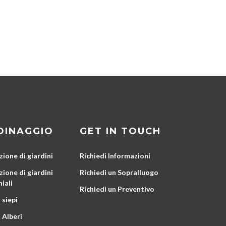
DINAGGIO
GET IN TOUCH
ione di giardini
Richiedi Informazioni
ione di giardini
Richiedi un Sopralluogo
iali
Richiedi un Preventivo
 siepi
 Alberi