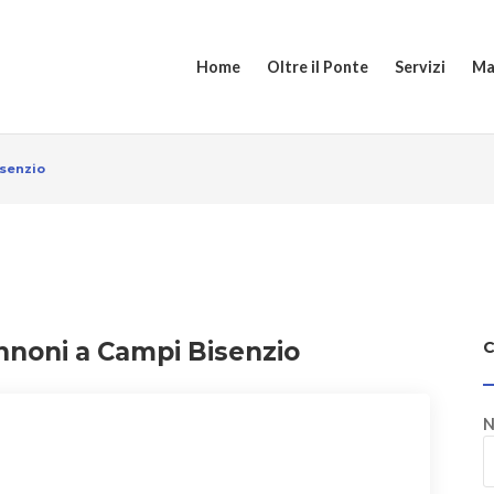
Home
Oltre il Ponte
Servizi
Ma
isenzio
annoni a Campi Bisenzio
N