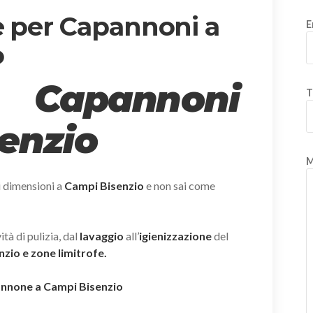
e per Capannoni a
E
o
 Capannoni
T
enzio
M
i dimensioni a
Campi Bisenzio
e non sai come
tà di pulizia, dal
lavaggio
all’
igienizzazione
del
zio e zone limitrofe.
pannone a Campi Bisenzio