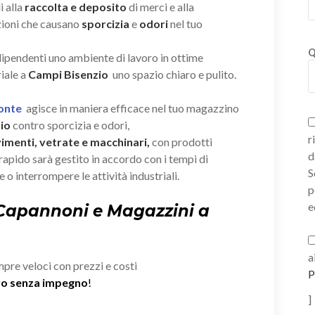
i alla
raccolta e deposito
di merci e alla
zioni che causano
sporcizia
e
odori
nel tuo
Q
 dipendenti uno ambiente di lavoro in ottime
iale a
Campi Bisenzio
uno spazio chiaro e pulito.
Ponte
agisce in maniera efficace nel tuo magazzino
io
contro sporcizia e odori,
r
vimenti, vetrate e macchinari,
con prodotti
d
e rapido sarà gestito in accordo con i tempi di
S
 o interrompere le attività industriali.
p
e
 Capannoni e Magazzini a
a
mpre veloci con prezzi e costi
P
ivo senza impegno
!
]