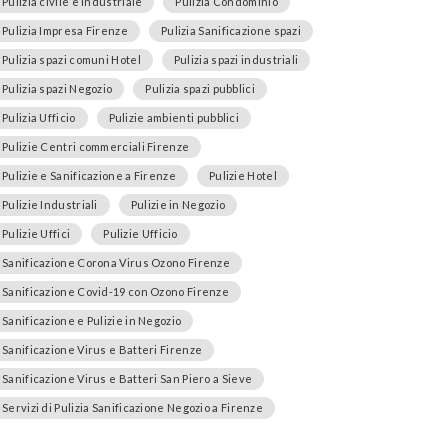
Pulizia civile e industriale
Pulizia Condominio
Pulizia Impresa Firenze
Pulizia Sanificazione spazi
Pulizia spazi comuni Hotel
Pulizia spazi industriali
Pulizia spazi Negozio
Pulizia spazi pubblici
Pulizia Ufficio
Pulizie ambienti pubblici
Pulizie Centri commerciali Firenze
Pulizie e Sanificazione a Firenze
Pulizie Hotel
Pulizie Industriali
Pulizie in Negozio
Pulizie Uffici
Pulizie Ufficio
Sanificazione Corona Virus Ozono Firenze
Sanificazione Covid-19 con Ozono Firenze
Sanificazione e Pulizie in Negozio
Sanificazione Virus e Batteri Firenze
Sanificazione Virus e Batteri San Piero a Sieve
Servizi di Pulizia Sanificazione Negozio a Firenze