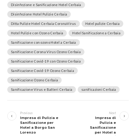
Disinfezione e Sanificazione Hotel Cerbaia
Disinfezione Hotel Pulizie Cerbaia
Ditta Pulizie Hotel Cerbaia CoronaVirus
Hotel pulizie Cerbaia
Hotel Pulizie con Ozono Cerbaia
Hotel Sanificazione a Cerbaia
Sanificazione con ozono Hotel a Cerbaia
Sanificazione Corona Virus Ozono Cerbaia
Sanificazione Covid-19 con Ozono Cerbaia
Sanificazione Covid-19 Ozono Cerbaia
Sanificazione Ozono Cerbaia
Sanificazione Virus e Batteri Cerbaia
sanificazioni Cerbaia
Navigazione
articoli
Previous
Next
Impresa di Pulizia e
Impresa di
Sanificazione per
Pulizia e
Hotel a Borgo San
Sanificazione
Lorenzo
per Hotel a