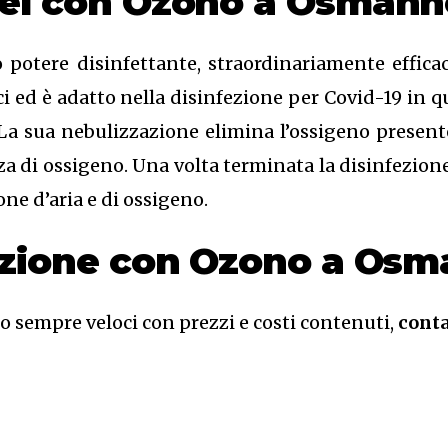
tel con Ozono
a Osmann
 potere disinfettante, straordinariamente effica
ici ed è adatto nella disinfezione per Covid-19 in 
La sua nebulizzazione elimina l’ossigeno presen
a di ossigeno. Una volta terminata la disinfezione 
one d’aria e di ossigeno.
cazione con Ozono a Os
no sempre veloci con prezzi e costi contenuti,
conta