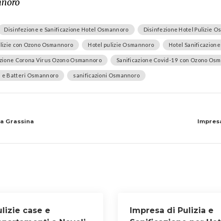
nnoro
Disinfezione e Sanificazione Hotel Osmannoro
Disinfezione Hotel Pulizie 
ulizie con Ozono Osmannoro
Hotel pulizie Osmannoro
Hotel Sanificazion
azione Corona Virus Ozono Osmannoro
Sanificazione Covid-19 con Ozono Os
s e Batteri Osmannoro
sanificazioni Osmannoro
 a Grassina
Impresa
lizie case e
Impresa di Pulizia e