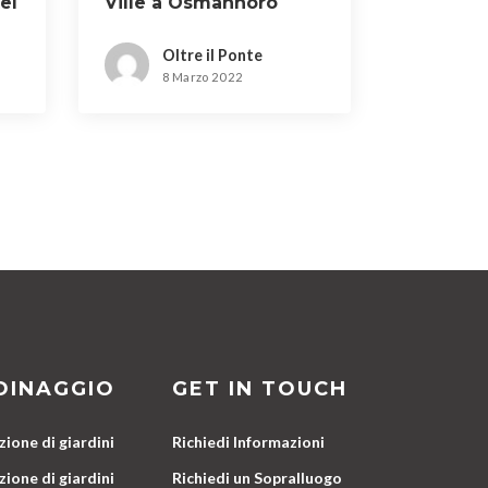
el
Ville a Osmannoro
Oltre il Ponte
8 Marzo 2022
DINAGGIO
GET IN TOUCH
ione di giardini
Richiedi Informazioni
ione di giardini
Richiedi un Sopralluogo