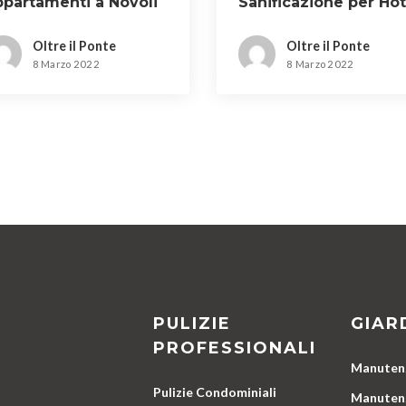
ppartamenti a Novoli
Sanificazione per Hot
a Rifredi
Oltre il Ponte
Oltre il Ponte
8 Marzo 2022
8 Marzo 2022
PULIZIE
GIAR
PROFESSIONALI
Manutenz
Pulizie Condominiali
Manutenz