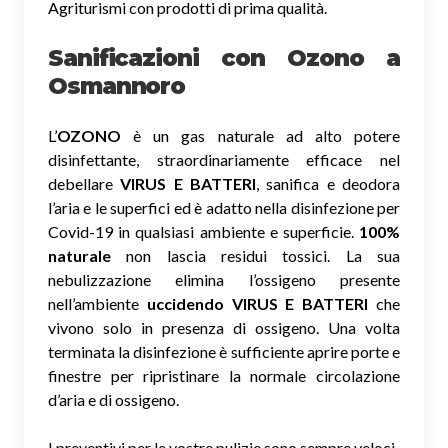
Agriturismi con prodotti di prima qualità.
Sanificazioni con Ozono
a
Osmannoro
L’
OZONO
è un gas naturale ad alto potere
disinfettante, straordinariamente efficace nel
debellare
VIRUS E BATTERI
, sanifica e deodora
l’aria e le superfici ed è adatto nella disinfezione per
Covid-19 in qualsiasi ambiente e superficie.
100%
naturale
non lascia residui tossici.
La sua
nebulizzazione elimina l’ossigeno presente
nell’ambiente
uccidendo VIRUS E BATTERI
che
vivono solo in presenza di ossigeno. Una volta
terminata la disinfezione è sufficiente aprire porte e
finestre per ripristinare la normale circolazione
d’aria e di ossigeno.
I preventivi per le vostre pulizie sono sempre veloci