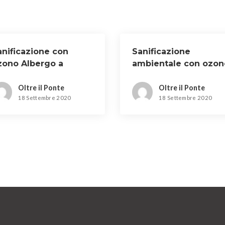
anificazione con
Sanificazione
zono Albergo a
ambientale con ozon
candicci
a San Miniato
Oltre il Ponte
Oltre il Ponte
18 Settembre 2020
18 Settembre 2020