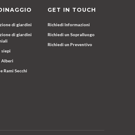
DINAGGIO
GET IN TOUCH
ione di giardini
Richiedi Informazioni
ione di giardini
Richiedi un Sopralluogo
iali
Richiedi un Preventivo
 siepi
 Alberi
e Rami Secchi