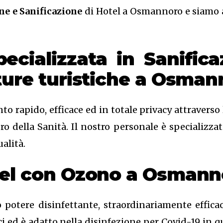
ne e Sanificazione
di Hotel a Osmannoro e siamo a
pecializzata in Sanific
tture turistiche a Osma
to rapido, efficace ed in totale privacy attravers
 della Sanità. Il nostro personale è specializzato
alità.
tel con Ozono
a Osmann
 potere disinfettante, straordinariamente effica
ici ed è adatto nella disinfezione per Covid-19 in 