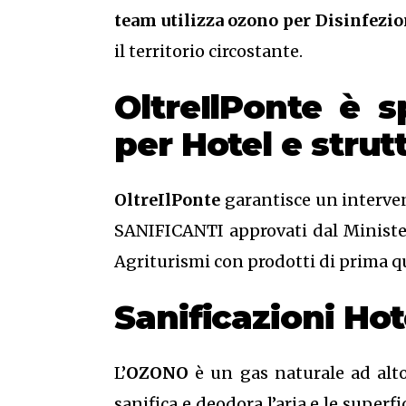
team utilizza ozono per Disinfezio
il territorio circostante.
OltreIlPonte è s
per Hotel e stru
OltreIlPonte
garantisce un interven
SANIFICANTI approvati dal Ministero
Agriturismi con prodotti di prima qu
Sanificazioni Ho
L’
OZONO
è un gas naturale ad alto
sanifica e deodora l’aria e le superf