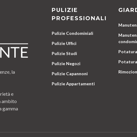
PULIZIE
GIAR
PROFESSIONALI
Manutenz
Pulizie Condominiali
Manutenz
condomin
Pulizie Uffici
Potatura
Pulizie Studi
Potatura
Pulizie Negozi
enze, la
Rimozion
Pulizie Capannoni
Pulizie Appartamenti
rietà e
n ambito
 una gamma