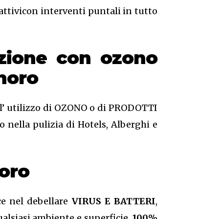
ttivicon interventi puntali in tutto
azione
con ozono
nnoro
o l’ utilizzo di OZONO o di PRODOTTI
 nella pulizia di Hotels, Alberghi e
oro
ce nel debellare
VIRUS E BATTERI
,
qualsiasi ambiente e superficie.
100%