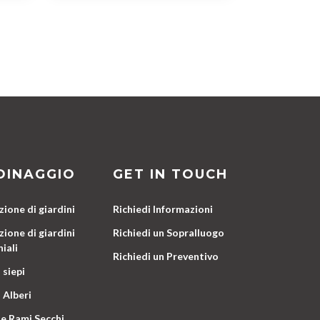
DINAGGIO
GET IN TOUCH
ione di giardini
Richiedi Informazioni
ione di giardini
Richiedi un Sopralluogo
iali
Richiedi un Preventivo
 siepi
 Alberi
e Rami Secchi