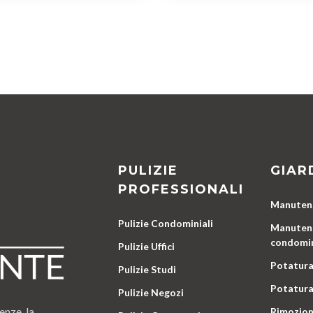
PULIZIE
GIAR
PROFESSIONALI
Manutenz
Pulizie Condominiali
Manutenz
condomin
Pulizie Uffici
Potatura
Pulizie Studi
Potatura
Pulizie Negozi
enze, la
Rimozion