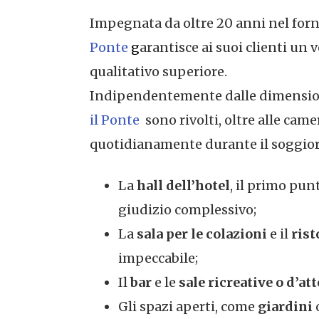
Impegnata da oltre 20 anni nel forni
Ponte
g
arantisce ai suoi clienti un 
qualitativo superiore.
Indipendentemente dalle dimensioni e
il Ponte
sono rivolti, oltre alle cam
quotidianamente durante il soggiorn
La
hall dell’hotel
, il primo pun
giudizio complessivo;
La
sala per le colazioni
e il
rist
impeccabile;
Il
bar
e le
sale ricreative o d’at
Gli spazi aperti, come
giardini