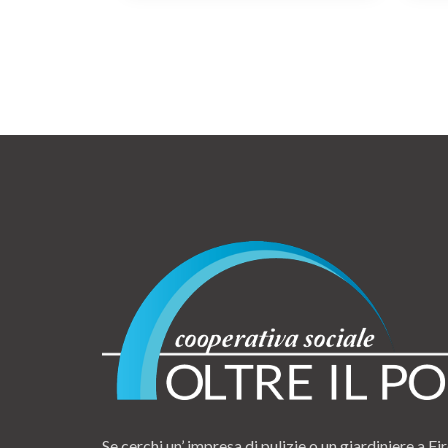
Se cerchi un’ impresa di pulizie o un giardiniere a Fir