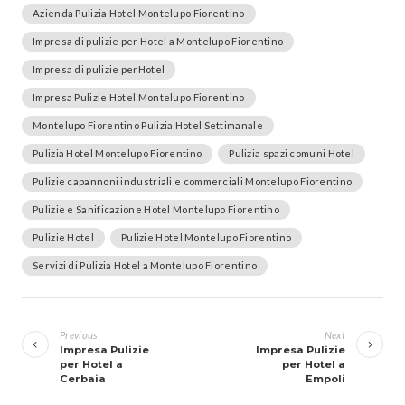
Azienda Pulizia Hotel Montelupo Fiorentino
Impresa di pulizie per Hotel a Montelupo Fiorentino
Impresa di pulizie perHotel
Impresa Pulizie Hotel Montelupo Fiorentino
Montelupo Fiorentino Pulizia Hotel Settimanale
Pulizia Hotel Montelupo Fiorentino
Pulizia spazi comuni Hotel
Pulizie capannoni industriali e commerciali Montelupo Fiorentino
Pulizie e Sanificazione Hotel Montelupo Fiorentino
Pulizie Hotel
Pulizie Hotel Montelupo Fiorentino
Servizi di Pulizia Hotel a Montelupo Fiorentino
Navigazione
articoli
Previous
Next
Impresa Pulizie
Impresa Pulizie
per Hotel a
per Hotel a
Cerbaia
Empoli