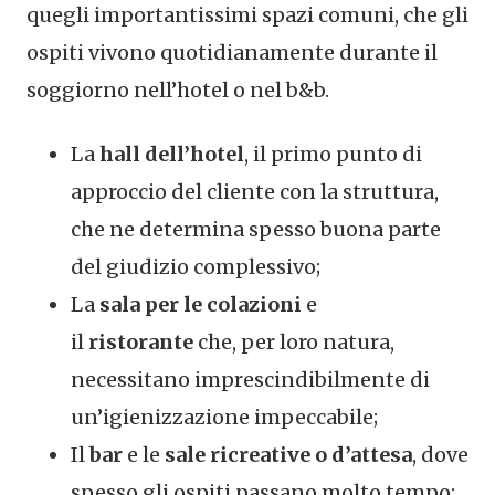
quegli importantissimi spazi comuni, che gli
ospiti vivono quotidianamente durante il
soggiorno nell’hotel o nel b&b.
La
hall dell’hotel
, il primo punto di
approccio del cliente con la struttura,
che ne determina spesso buona parte
del giudizio complessivo;
La
sala per le colazioni
e
il
ristorante
che, per loro natura,
necessitano imprescindibilmente di
un’igienizzazione impeccabile;
Il
bar
e le
sale ricreative o d’attesa
, dove
spesso gli ospiti passano molto tempo;