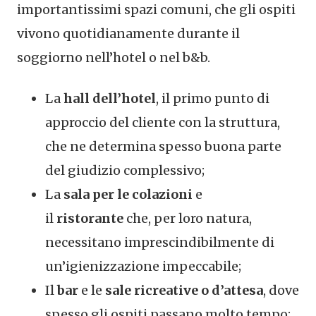
importantissimi spazi comuni, che gli ospiti
vivono quotidianamente durante il
soggiorno nell’hotel o nel b&b.
La
hall dell’hotel
, il primo punto di
approccio del cliente con la struttura,
che ne determina spesso buona parte
del giudizio complessivo;
La
sala per le colazioni
e
il
ristorante
che, per loro natura,
necessitano imprescindibilmente di
un’igienizzazione impeccabile;
Il
bar
e le
sale ricreative o d’attesa
, dove
spesso gli ospiti passano molto tempo;