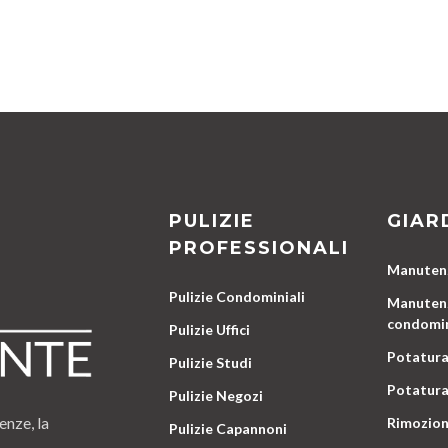
PULIZIE
GIAR
PROFESSIONALI
Manutenz
Pulizie Condominiali
Manutenz
condomin
Pulizie Uffici
Potatura
Pulizie Studi
Potatura
Pulizie Negozi
enze, la
Rimozion
Pulizie Capannoni