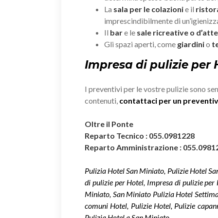
La
sala per le colazioni
e il
risto
imprescindibilmente di un’igieniz
Il
bar
e le
sale ricreative o d’att
Gli spazi aperti, come
giardini
o
t
Impresa di pulizie per
I preventivi per le vostre pulizie sono se
contenuti,
contattaci per un prevent
Oltre il Ponte
Reparto Tecnico : 055.0981228
Reparto Amministrazione : 055.0981
Pulizia Hotel San Miniato, Pulizie Hotel S
di pulizie per Hotel, Impresa di pulizie per
Miniato, San Miniato Pulizia Hotel Settima
comuni Hotel, Pulizie Hotel, Pulizie capan
Pulizia Hotel a San Miniato