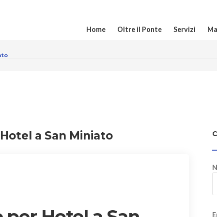
Home
Oltre il Ponte
Servizi
Ma
ato
 Hotel a San Miniato
N
 per Hotel a San
E