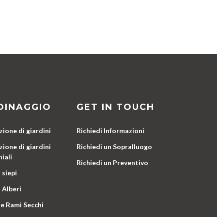
DINAGGIO
GET IN TOUCH
ione di giardini
Richiedi Informazioni
ione di giardini
Richiedi un Sopralluogo
iali
Richiedi un Preventivo
 siepi
 Alberi
e Rami Secchi