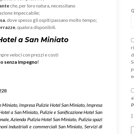
rante
che, per loro natura, necessitano
Q
zazione impeccabile;
esa
, dove spesso gli ospiti passano molto tempo;
errazze
, qualora disponibili.
 Hotel a San Miniato
r
mpre veloci con prezzi e costi
d
ivo senza impegno
!
S
p
e
228
a
an Miniato, Impresa Pulizie Hotel San Miniato, Impresa
P
 Hotel a San Miniato, Pulizie e Sanificazione Hotel San
]
nale, Azienda Pulizia Hotel San Miniato, Pulizia spazi
noni industriali e commerciali San Miniato, Servizi di