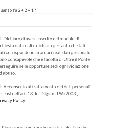
uanto fa 2 + 2 + 1 ?
Dichiaro di avere inserito nel modulo di
ichiesta dati reali e dichiaro pertanto che tali
ati corrispondono ai propri reali dati personali.
ono consapevole che è facoltà di Oltre il Ponte
erseguire nelle opportune sedi ogni violazione
d abuso.
Acconsento al trattamento dei dati personali,
i sensi dell'art. 13 del D.lgs. n. 196/2003 [
rivacy Policy
Please prove you are human by selecting the