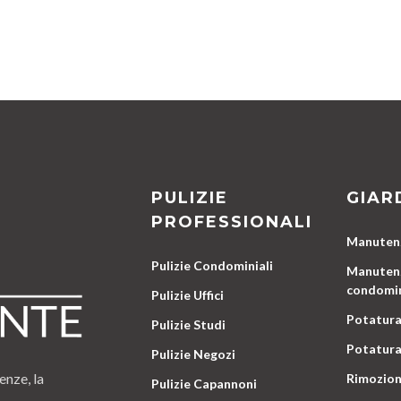
PULIZIE
GIAR
PROFESSIONALI
Manutenz
Pulizie Condominiali
Manutenz
condomin
Pulizie Uffici
Potatura
Pulizie Studi
Potatura
Pulizie Negozi
enze, la
Rimozion
Pulizie Capannoni