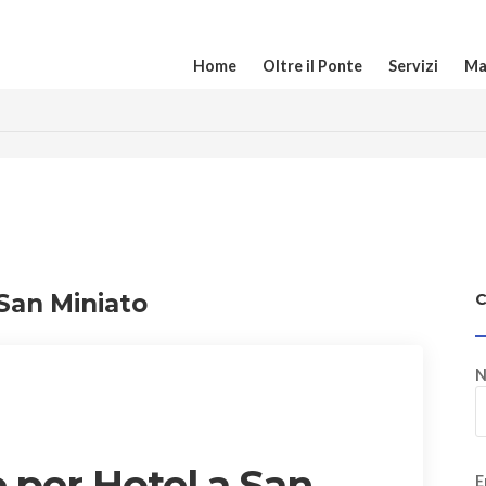
Home
Oltre il Ponte
Servizi
Ma
 San Miniato
N
 per Hotel a San
E