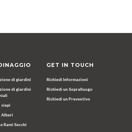
DINAGGIO
GET IN TOUCH
ione di giardini
Richiedi Informazioni
ione di giardini
Richiedi un Sopralluogo
iali
Richiedi un Preventivo
 siepi
 Alberi
e Rami Secchi