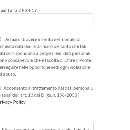
uanto fa 2 + 2 + 1 ?
Dichiaro di avere inserito nel modulo di
ichiesta dati reali e dichiaro pertanto che tali
ati corrispondono ai propri reali dati personali.
ono consapevole che è facoltà di Oltre il Ponte
erseguire nelle opportune sedi ogni violazione
d abuso.
Acconsento al trattamento dei dati personali,
i sensi dell'art. 13 del D.lgs. n. 196/2003 [
rivacy Policy
Please prove you are human by selecting the