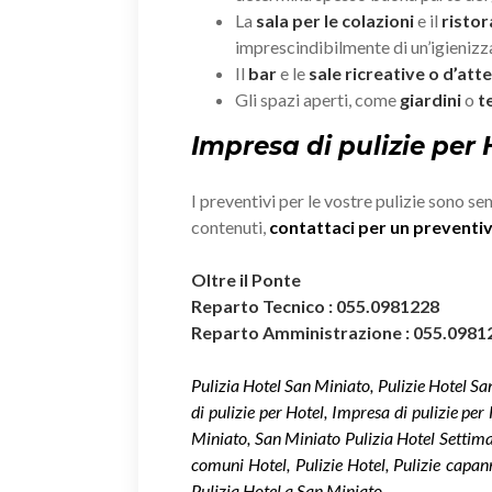
La
sala per le colazioni
e il
risto
imprescindibilmente di un’igieniz
Il
bar
e le
sale ricreative o d’att
Gli spazi aperti, come
giardini
o
t
Impresa di pulizie per
I preventivi per le vostre pulizie sono se
contenuti,
contattaci per un prevent
Oltre il Ponte
Reparto Tecnico : 055.0981228
Reparto Amministrazione : 055.0981
Pulizia Hotel San Miniato, Pulizie Hotel S
di pulizie per Hotel, Impresa di pulizie per
Miniato, San Miniato Pulizia Hotel Settima
comuni Hotel, Pulizie Hotel, Pulizie capan
Pulizia Hotel a San Miniato