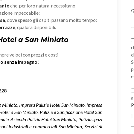
rante
che, per loro natura, necessitano
Q
zazione impeccabile;
esa
, dove spesso gli ospiti passano molto tempo;
errazze
, qualora disponibili.
 Hotel a San Miniato
r
mpre veloci con prezzi e costi
d
ivo senza impegno
!
S
p
e
228
a
an Miniato, Impresa Pulizie Hotel San Miniato, Impresa
P
 Hotel a San Miniato, Pulizie e Sanificazione Hotel San
]
nale, Azienda Pulizia Hotel San Miniato, Pulizia spazi
noni industriali e commerciali San Miniato, Servizi di