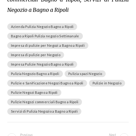
Negozio a Bagno a Ripoli
Azienda Pulizia Negozio Bagno a Ripoli
Bagno a Ripoli Pulizia negozio Settimanale
Impresa di pulizie per Negozi a Bagno a Ripoli
Impresa di pulizie per Negozio
Impresa Pulizie Negozio Bagno a Ripoli
Pulizia Negozio Bagno a Ripoli
Pulizia spazi Negozio
Pulizie e Sanificazione Negozi Bagno a Ripoli
Pulizie in Negozio
Pulizie Negozi Bagno a Ripoli
Pulizie Negozi commerciali Bagno a Ripoli
Servizi di Pulizia Negozio a Bagno a Ripoli
Navigazione
articoli
Previous
Next