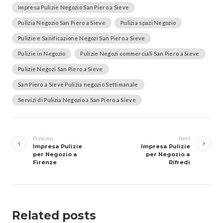
Impresa Pulizie Negozio San Piero a Sieve
Pulizia Negozio San Piero a Sieve
Pulizia spazi Negozio
Pulizie e Sanificazione Negozi San Piero a Sieve
Pulizie in Negozio
Pulizie Negozi commerciali San Piero a Sieve
Pulizie Negozi San Piero a Sieve
San Piero a Sieve Pulizia negozio Settimanale
Servizi di Pulizia Negozio a San Piero a Sieve
Navigazione
articoli
Previous
Next
Impresa Pulizie
Impresa Pulizie
per Negozio a
per Negozio a
Firenze
Rifredi
Related posts