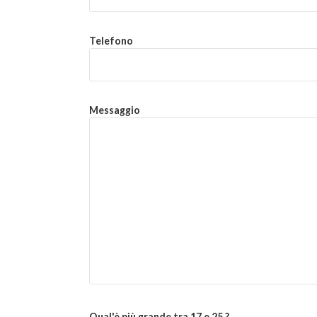
Telefono
Messaggio
Qual'è più grande tra 17 e 25 ?