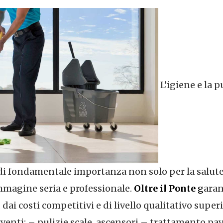
L’igiene e la p
è di fondamentale importanza non solo per la salute 
immagine seria e professionale.
Oltre il Ponte
g
aran
ai costi competitivi e di livello qualitativo superi
erventi: – pulizie scale, ascensori – trattamento pa