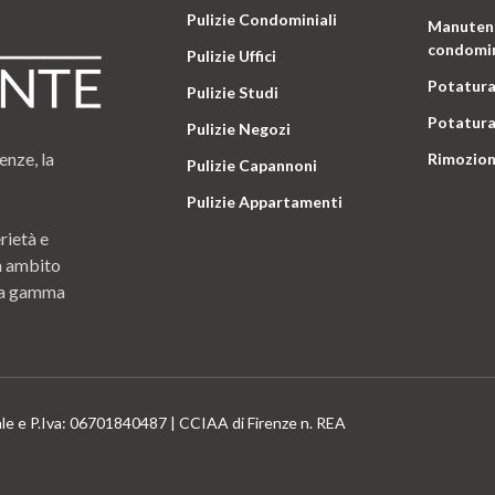
Pulizie Condominiali
Manutenz
condomin
Pulizie Uffici
Potatura
Pulizie Studi
Potatura
Pulizie Negozi
enze, la
Rimozion
Pulizie Capannoni
Pulizie Appartamenti
rietà e
n ambito
 una gamma
ale e P.Iva: 06701840487 | CCIAA di Firenze n. REA