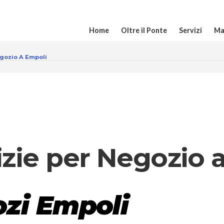
Home
Oltre il Ponte
Servizi
Ma
egozio A Empoli
izie per Negozio 
ozi Empoli