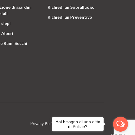
ione di giardini
Richiedi un Sopralluogo
iali
Richiedi un Preventivo
 siepi
 Alberi
e Rami Secchi
Hai bisogno di una ditta
Privacy Policy
Terms & Conditions
di Pulizie?