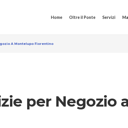
Home
Oltre il Ponte
Servizi
Ma
egozio A Montelupo Fiorentino
izie per Negozio