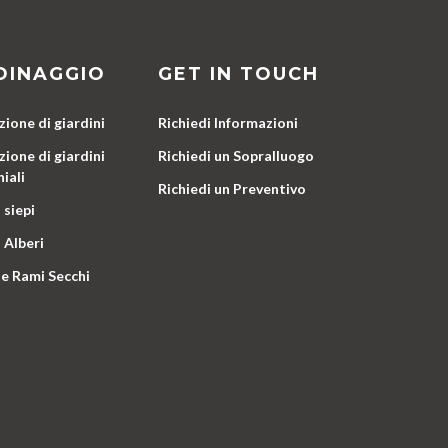
DINAGGIO
GET IN TOUCH
ione di giardini
Richiedi Informazioni
ione di giardini
Richiedi un Sopralluogo
iali
Richiedi un Preventivo
 siepi
 Alberi
e Rami Secchi