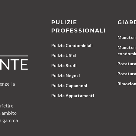
PULIZIE
GIAR
PROFESSIONALI
Manutenz
Pulizie Condominiali
Manutenz
condomin
Pulizie Uffici
Potatura
Pulizie Studi
Potatura
Pulizie Negozi
enze, la
Rimozion
Pulizie Capannoni
Pulizie Appartamenti
rietà e
n ambito
 una gamma