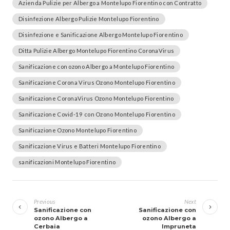
Azienda Pulizie per Albergo a Montelupo Fiorentino con Contratto
Disinfezione Albergo Pulizie Montelupo Fiorentino
Disinfezione e Sanificazione Albergo Montelupo Fiorentino
Ditta Pulizie Albergo Montelupo Fiorentino CoronaVirus
Sanificazione con ozono Albergo a Montelupo Fiorentino
Sanificazione Corona Virus Ozono Montelupo Fiorentino
Sanificazione CoronaVirus Ozono Montelupo Fiorentino
Sanificazione Covid-19 con Ozono Montelupo Fiorentino
Sanificazione Ozono Montelupo Fiorentino
Sanificazione Virus e Batteri Montelupo Fiorentino
sanificazioni Montelupo Fiorentino
Navigazione
articoli
Previous
Next
Sanificazione con
Sanificazione con
ozono Albergo a
ozono Albergo a
Cerbaia
Impruneta