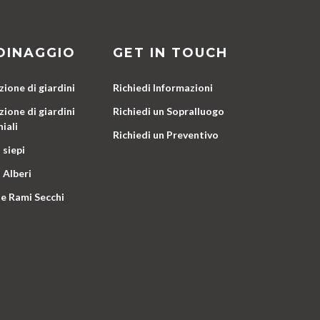
DINAGGIO
GET IN TOUCH
ione di giardini
Richiedi Informazioni
ione di giardini
Richiedi un Sopralluogo
iali
Richiedi un Preventivo
 siepi
 Alberi
e Rami Secchi