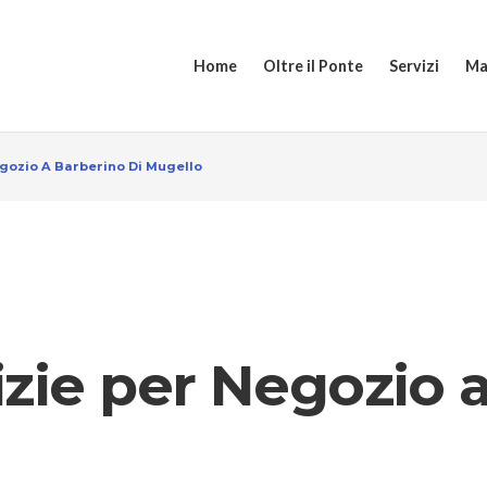
Home
Oltre il Ponte
Servizi
Ma
egozio A Barberino Di Mugello
izie per Negozio 