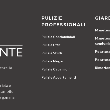
PULIZIE
GIAR
PROFESSIONALI
Manutenz
Pulizie Condominiali
Manutenz
condomin
Pulizie Uffici
Potatura
Pulizie Studi
Potatura
Pulizie Negozi
enze, la
Rimozion
Pulizie Capannoni
Pulizie Appartamenti
rietà e
n ambito
 una gamma