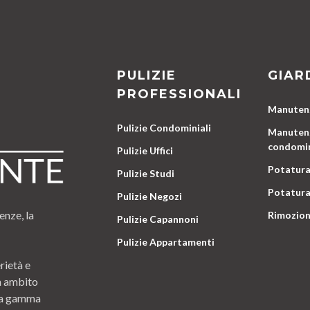
PULIZIE
GIAR
PROFESSIONALI
Manutenz
Pulizie Condominiali
Manutenz
condomin
Pulizie Uffici
Potatura
Pulizie Studi
Potatura
Pulizie Negozi
enze, la
Rimozion
Pulizie Capannoni
Pulizie Appartamenti
rietà e
n ambito
 una gamma