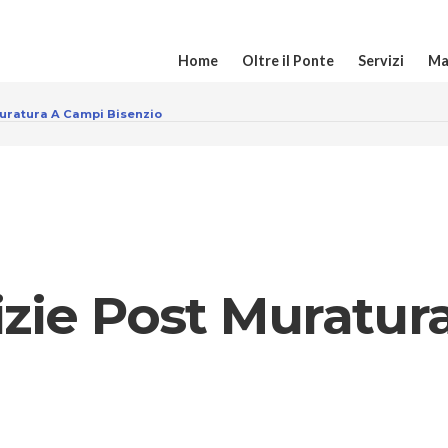
Home
Oltre il Ponte
Servizi
Ma
Muratura A Campi Bisenzio
izie Post Muratur