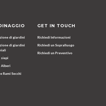
DINAGGIO
GET IN TOUCH
ione di giardini
Richiedi Informazioni
ione di giardini
Richiedi un Sopralluogo
iali
Richiedi un Preventivo
 siepi
 Alberi
e Rami Secchi