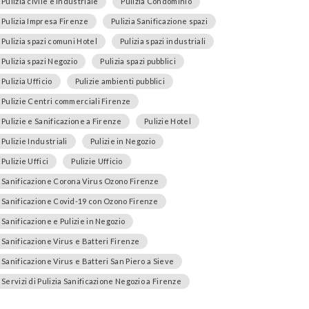
Pulizia civile e industriale
Pulizia Condominio
Pulizia Impresa Firenze
Pulizia Sanificazione spazi
Pulizia spazi comuni Hotel
Pulizia spazi industriali
Pulizia spazi Negozio
Pulizia spazi pubblici
Pulizia Ufficio
Pulizie ambienti pubblici
Pulizie Centri commerciali Firenze
Pulizie e Sanificazione a Firenze
Pulizie Hotel
Pulizie Industriali
Pulizie in Negozio
Pulizie Uffici
Pulizie Ufficio
Sanificazione Corona Virus Ozono Firenze
Sanificazione Covid-19 con Ozono Firenze
Sanificazione e Pulizie in Negozio
Sanificazione Virus e Batteri Firenze
Sanificazione Virus e Batteri San Piero a Sieve
Servizi di Pulizia Sanificazione Negozio a Firenze