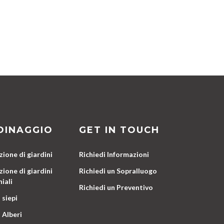
DINAGGIO
GET IN TOUCH
ione di giardini
Richiedi Informazioni
ione di giardini
Richiedi un Sopralluogo
iali
Richiedi un Preventivo
 siepi
 Alberi