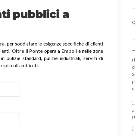
ti pubblici a
Q
, per soddisfare le esigenze specifiche di clienti
 enti.
Oltre il Ponte
opera a
Empoli
e nelle zone
 pulizie standard, pulizie industriali, servizi di
r
 e piccoli ambienti.
d
S
p
e
a
P
]