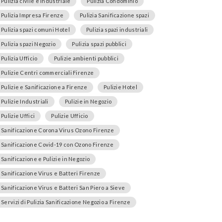
Pulizia civile e industriale
Pulizia Condominio
Pulizia Impresa Firenze
Pulizia Sanificazione spazi
Pulizia spazi comuni Hotel
Pulizia spazi industriali
Pulizia spazi Negozio
Pulizia spazi pubblici
Pulizia Ufficio
Pulizie ambienti pubblici
Pulizie Centri commerciali Firenze
Pulizie e Sanificazione a Firenze
Pulizie Hotel
Pulizie Industriali
Pulizie in Negozio
Pulizie Uffici
Pulizie Ufficio
Sanificazione Corona Virus Ozono Firenze
Sanificazione Covid-19 con Ozono Firenze
Sanificazione e Pulizie in Negozio
Sanificazione Virus e Batteri Firenze
Sanificazione Virus e Batteri San Piero a Sieve
Servizi di Pulizia Sanificazione Negozio a Firenze