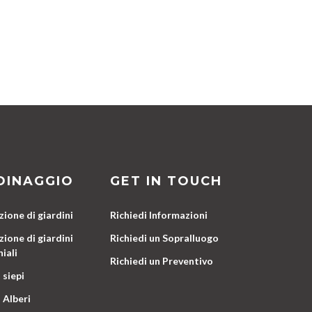
DINAGGIO
GET IN TOUCH
ione di giardini
Richiedi Informazioni
ione di giardini
Richiedi un Sopralluogo
iali
Richiedi un Preventivo
 siepi
 Alberi