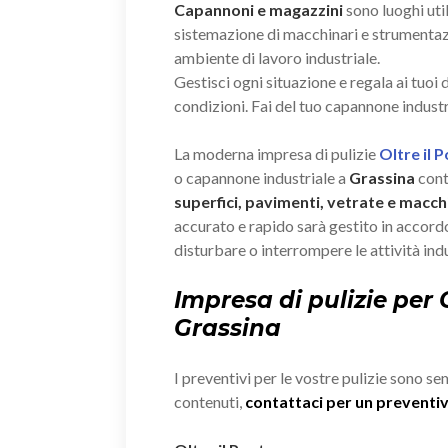
Capannoni e magazzini
sono luoghi util
sistemazione di macchinari e strumenta
ambiente di lavoro industriale.
Gestisci ogni situazione e regala ai tuoi
condizioni. Fai del tuo capannone industr
La moderna impresa di pulizie
Oltre il 
o capannone industriale a
Grassina
cont
superfici, pavimenti, vetrate e macchi
accurato e rapido sarà gestito in accordo
disturbare o interrompere le attività indu
Impresa di pulizie per
Grassina
I preventivi per le vostre pulizie sono se
contenuti,
contattaci per un prevent