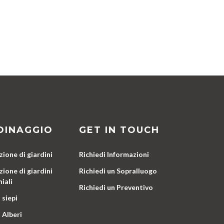
DINAGGIO
GET IN TOUCH
ione di giardini
Richiedi Informazioni
ione di giardini
Richiedi un Sopralluogo
iali
Richiedi un Preventivo
 siepi
 Alberi