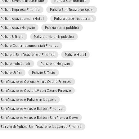
Pulizia civile e industriale
Pulizia Condominio
Pulizia Impresa Firenze
Pulizia Sanificazione spazi
Pulizia spazi comuni Hotel
Pulizia spazi industriali
Pulizia spazi Negozio
Pulizia spazi pubblici
Pulizia Ufficio
Pulizie ambienti pubblici
Pulizie Centri commerciali Firenze
Pulizie e Sanificazione a Firenze
Pulizie Hotel
Pulizie Industriali
Pulizie in Negozio
Pulizie Uffici
Pulizie Ufficio
Sanificazione Corona Virus Ozono Firenze
Sanificazione Covid-19 con Ozono Firenze
Sanificazione e Pulizie in Negozio
Sanificazione Virus e Batteri Firenze
Sanificazione Virus e Batteri San Piero a Sieve
Servizi di Pulizia Sanificazione Negozio a Firenze