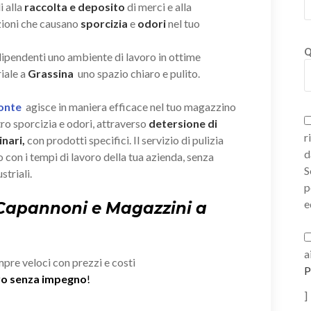
i alla
raccolta e deposito
di merci e alla
zioni che causano
sporcizia
e
odori
nel tuo
Q
 dipendenti uno ambiente di lavoro in ottime
iale a
Grassina
uno spazio chiaro e pulito.
Ponte
agisce in maniera efficace nel tuo magazzino
ro sporcizia e odori, attraverso
detersione di
r
nari,
con prodotti specifici. Il servizio di pulizia
d
 con i tempi di lavoro della tua azienda, senza
S
striali.
p
e
 Capannoni e Magazzini a
a
mpre veloci con prezzi e costi
P
ivo senza impegno
!
]