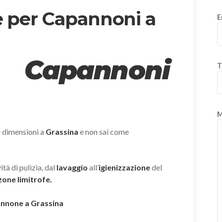
e per Capannoni a
E
 Capannoni
T
M
i dimensioni a
Grassina
e non sai come
tà di pulizia, dal
lavaggio
all’
igienizzazione
del
zone limitrofe.
pannone a Grassina