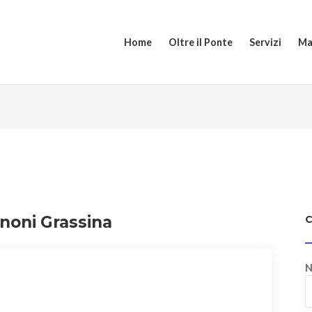
Home
Oltre il Ponte
Servizi
Ma
noni Grassina
N