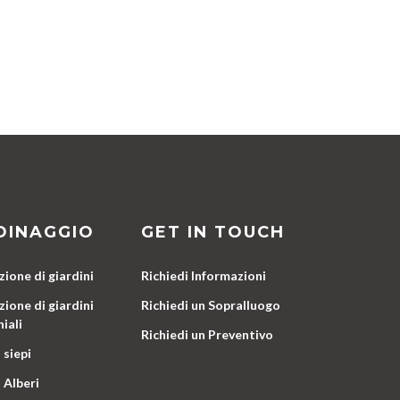
DINAGGIO
GET IN TOUCH
ione di giardini
Richiedi Informazioni
ione di giardini
Richiedi un Sopralluogo
iali
Richiedi un Preventivo
 siepi
 Alberi