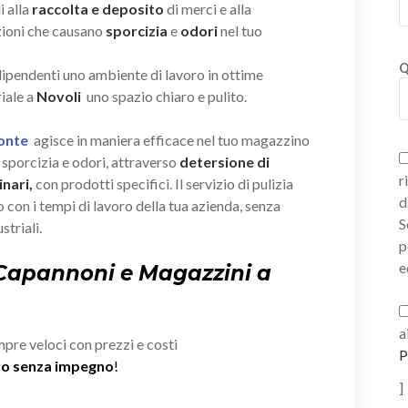
i alla
raccolta e deposito
di merci e alla
zioni che causano
sporcizia
e
odori
nel tuo
Q
 dipendenti uno ambiente di lavoro in ottime
iale a
Novoli
uno spazio chiaro e pulito.
Ponte
agisce in maniera efficace nel tuo magazzino
sporcizia e odori, attraverso
detersione di
r
nari,
con prodotti specifici. Il servizio di pulizia
d
 con i tempi di lavoro della tua azienda, senza
S
striali.
p
e
 Capannoni e Magazzini a
a
mpre veloci con prezzi e costi
P
ivo senza impegno
!
]