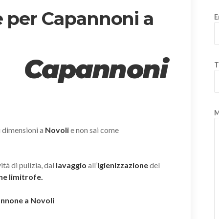
e per Capannoni a
E
 Capannoni
T
M
i dimensioni a
Novoli
e non sai come
tà di pulizia, dal
lavaggio
all’
igienizzazione
del
ne limitrofe.
pannone a Novoli