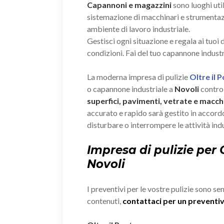
Capannoni e magazzini
sono luoghi util
sistemazione di macchinari e strumenta
ambiente di lavoro industriale.
Gestisci ogni situazione e regala ai tuoi
condizioni. Fai del tuo capannone industr
La moderna impresa di pulizie
Oltre il 
o capannone industriale a
Novoli
contro 
superfici, pavimenti, vetrate e macchi
accurato e rapido sarà gestito in accordo
disturbare o interrompere le attività indu
Impresa di pulizie per
Novoli
I preventivi per le vostre pulizie sono se
contenuti,
contattaci per un prevent