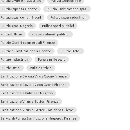
Pulizia civile e industriale
Pulizia Condominio
Pulizia Impresa Firenze
Pulizia Sanificazione spazi
Pulizia spazi comuni Hotel
Pulizia spazi industriali
Pulizia spazi Negozio
Pulizia spazi pubblici
Pulizia Ufficio
Pulizie ambienti pubblici
Pulizie Centri commerciali Firenze
Pulizie e Sanificazione a Firenze
Pulizie Hotel
Pulizie Industriali
Pulizie in Negozio
Pulizie Uffici
Pulizie Ufficio
Sanificazione Corona Virus Ozono Firenze
Sanificazione Covid-19 con Ozono Firenze
Sanificazione e Pulizie in Negozio
Sanificazione Virus e Batteri Firenze
Sanificazione Virus e Batteri San Piero a Sieve
Servizi di Pulizia Sanificazione Negozio a Firenze